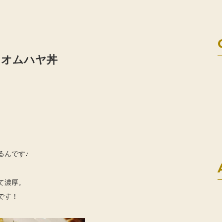
！オムハヤ丼
るんです♪
て濃厚。
です！